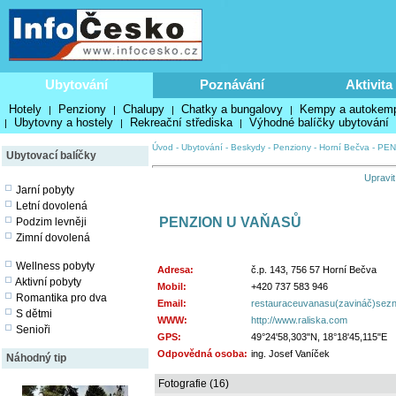
Ubytování
Poznávání
Aktivita
Hotely
Penziony
Chalupy
Chatky a bungalovy
Kempy a autokem
|
|
|
|
Ubytovny a hostely
Rekreační střediska
Výhodné balíčky ubytování
|
|
|
Úvod
-
Ubytování
-
Beskydy
-
Penziony
-
Horní Bečva
-
PEN
Ubytovací balíčky
Upravit
Jarní pobyty
Letní dovolená
PENZION U VAŇASŮ
Podzim levněji
Zimní dovolená
Wellness pobyty
Adresa:
č.p. 143, 756 57 Horní Bečva
Aktivní pobyty
Mobil:
+420 737 583 946
Romantika pro dva
Email:
restauraceuvanasu(zavináč)sez
S dětmi
WWW:
http://www.raliska.com
Senioři
GPS:
49°24'58,303"N, 18°18'45,115"E
Odpovědná osoba:
ing. Josef Vaníček
Náhodný tip
Fotografie (16)