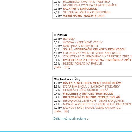
6,3 km
ROZHLEDNA ČARTÁK U TŘEŠTÍKU
8,5 km
ROZHLEDNA CYRILKA NA PUSTEVNÁCH
8,9 km
SKLÁRNY V KAROLINCE
9,1 km
STEZKA VALAŠKA NA PUSTEVNÁCH
9,2 km
VODNÍ NÁDRŽ MAXŮV KLAUS
Turistika
2,0 km
BENEŠKY
3,7 km
VYSOKÁ - VSETÍNSKÉ VRCHY
3,7 km
MARTIŇÁK V BESKYDECH
5,1 km
SOLÁŇ - REKREAČNÍ OBLAST V BESKYDECH
5,9 km
FOTOSTEZKA VALACHY VELKÉ KARLOVICE
6,0 km
CYKLOTRASA Z LESKOVÉHO NA TŘEŠTÍK A ZPĚT 2
6,0 km
CYKLOTRASA Z LESKOVÉ NA LEMEŠNOU A ZPĚT 
6,0 km
HLEDEJ POKLAD NA RAZULE
[
]
Další... (12)
Obchod a služby
1,3 km
BAZÉN A WELLNESS MESIT HORNÍ BEČVA
1,9 km
LYŽAŘSKÁ ŠKOLA U SACHOVY STUDÁNKY
5,4 km
HORSKÁ SLUŽBA STANICE SOLÁŇ
5,4 km
WELLNESS A SPA CENTRUM SOLÁŇ
5,9 km
INFORMAČNÍ CENTRUM ZVONICE SOLÁŇ
6,5 km
INFORMAČNÍ CENTRUM - VELKÉ KARLOVICE
7,2 km
MASÁŽE A PROCEDURY HORAL VELKÉ KARLOVICE
7,2 km
SAUNOVÝ SVĚT HORAL VELKÉ KARLOVICE
[
]
Další... (6)
Další možnosti regionu ...