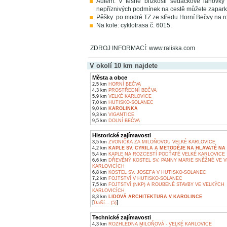
Autem: v těsné blízkosti sedačkové lanovky
nepříznivých podmínek na cestě můžete zaparko
Pěšky: po modré TZ ze středu Horní Bečvy na r
Na kole: cyklotrasa č. 6015.
ZDROJ INFORMACÍ: www.raliska.com
V okolí 10 km najdete
Města a obce
2,5 km
HORNÍ BEČVA
4,3 km
PROSTŘEDNÍ BEČVA
5,9 km
VELKÉ KARLOVICE
7,0 km
HUTISKO-SOLANEC
9,0 km
KAROLINKA
9,3 km
VIGANTICE
9,5 km
DOLNÍ BEČVA
Historické zajímavosti
3,5 km
ZVONIČKA ZA MILOŇOVOU VELKÉ KARLOVICE
4,2 km
KAPLE SV. CYRILA A METODĚJE NA HLAVATÉ NA 
5,4 km
KAPLE NA ROZCESTÍ PODŤATÉ VELKÉ KARLOVICE
6,6 km
DŘEVĚNÝ KOSTEL SV. PANNY MARIE SNĚŽNÉ VE 
KARLOVICÍCH
6,8 km
KOSTEL SV. JOSEFA V HUTISKO-SOLANEC
7,2 km
FOJTSTVÍ V HUTISKO-SOLANEC
7,5 km
FOJTSTVÍ (NKP) A ROUBENÉ STAVBY VE VELKÝCH
KARLOVICÍCH
8,3 km
LIDOVÁ ARCHITEKTURA V KAROLINCE
[
]
Další... (5)
Technické zajímavosti
4,3 km
ROZHLEDNA MILOŇOVÁ - VELKÉ KARLOVICE