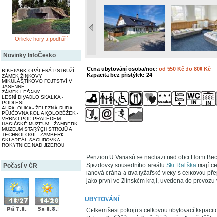
Orlické hory a podhůří
Novinky InfoČesko
Cena ubytování osoba/noc:
od 550 Kč do 800 Kč
BIKEPARK OPÁLENÁ PSTRUŽÍ
Kapacita bez přistýlek: 24
ZÁMEK ŽINKOVY
MIKULÁŠTÍKOVO FOJTSTVÍ V
JASENNÉ
ZÁMEK LEŠANY
LESNÍ DIVADLO SKALKA -
PODLESÍ
ALPALOUKA - ŽELEZNÁ RUDA
PŮJČOVNA KOL A KOLOBĚŽEK -
VRBNO POD PRADĚDEM
HASIČSKÉ MUZEUM - ŽAMBERK
MUZEUM STARÝCH STROJŮ A
TECHNOLOGIÍ - ŽAMBERK
SKI AREÁL SACHROVKA -
ROKYTNICE NAD JIZEROU
Penzion U Vaňasů se nachází nad obcí Horní Bečva
Sjezdovky sousedního areálu
Ski Rališka
mají ce
Počasí v ČR
lanová dráha a dva lyžařské vleky s celkovou p
jako první ve Zlínském kraji, uvedena do provozu
UBYTOVÁNÍ
Celkem šest pokojů s celkovou ubytovací kapacito