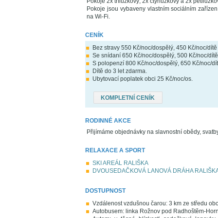
Pokoje 2x třílůžkový, 2x čtyřlůžkový a 2x pětilůžko
Pokoje jsou vybaveny vlastním sociálním zařízen
na Wi-Fi.
CENÍK
Bez stravy 550 Kč/noc/dospělý, 450 Kč/noc/dítě 
Se snídaní 650 Kč/noc/dospělý, 500 Kč/noc/dítě
S polopenzí 800 Kč/noc/dospělý, 650 Kč/noc/dít
Dítě do 3 let zdarma.
Ubytovací poplatek obci 25 Kč/noc/os.
KOMPLETNÍ CENÍK
RODINNÉ AKCE
Přijímáme objednávky na slavnostní obědy, svatby,
RELAXACE A SPORT
SKI AREÁL RALIŠKA
DVOUSEDAČKOVÁ LANOVÁ DRÁHA RALIŠK
DOSTUPNOST
Vzdálenost vzdušnou čarou: 3 km ze středu ob
Autobusem: linka Rožnov pod Radhoštěm-Horní